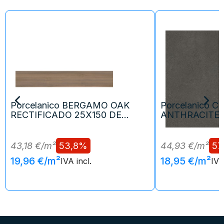
Porcelanico BERGAMO OAK
Porcelanico 
RECTIFICADO 25X150 DE...
ANTHRACITE R
43,18 €/m²
53,8%
44,93 €/m²
57
19,96 €/m²
18,95 €/m²
IVA incl.
IVA