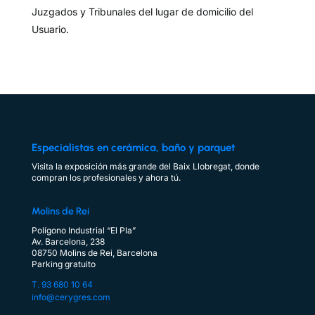
Juzgados y Tribunales del lugar de domicilio del
Usuario.
Especialistas en cerámica, baño y parquet
Visita la exposición más grande del Baix Llobregat, donde
compran los profesionales y ahora tú.
Molins de Rei
Polígono Industrial “El Pla”
Av. Barcelona, 238
08750 Molins de Rei, Barcelona
Parking gratuito
T. 93 680 10 64
info@cerygres.com