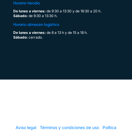
Horario tienda
De lunes a viernes:
de 9:30 a 13:30 y de 16:30 a 20 h.
Sábado:
de 9:30 a 13:30 h.
Horario almacén logístico
De lunes a viernes:
de 8 a 13 h y de 15 a 18 h.
Sábado
:
cerrado.
Copyright © 2026 Distribuciones Cerygres S.A.U. ·
Todos los derechos reservados
Aviso legal
·
Términos y condiciones de uso
·
Política