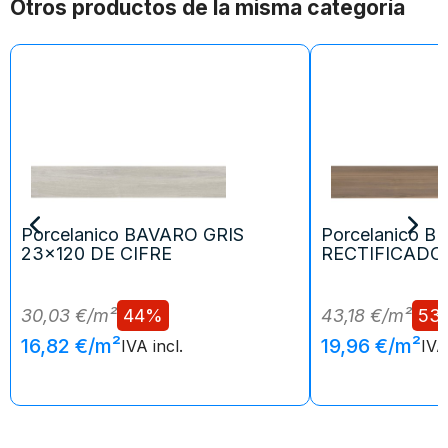
Otros productos de la misma categoría
Porcelanico BAVARO GRIS
Porcelanico 
23x120 DE CIFRE
RECTIFICADO 
30,03 €/m²
44%
43,18 €/m²
53
16,82 €/m²
19,96 €/m²
IVA incl.
IVA