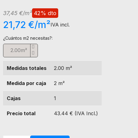
37,45 €/m²
42% dto
21,72 €/m²
IVA incl.
¿Cuántos m2 necesitas?:
m²
Medidas totales
2.00
m²
Medida por caja
2
m²
Cajas
1
Precio total
43.44 € (IVA Incl.)