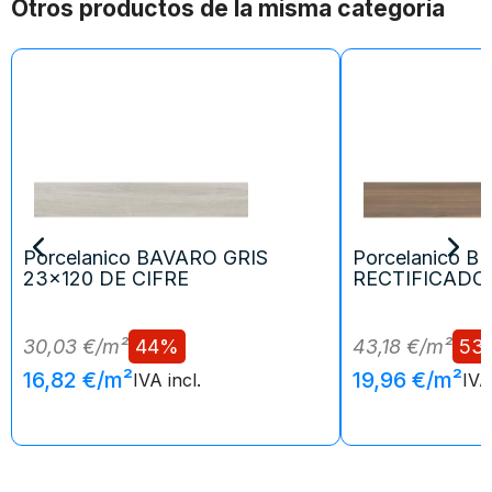
Otros productos de la misma categoría
Porcelanico BAVARO GRIS
Porcelanico 
23x120 DE CIFRE
RECTIFICADO 
30,03 €/m²
44%
43,18 €/m²
53
16,82 €/m²
19,96 €/m²
IVA incl.
IVA