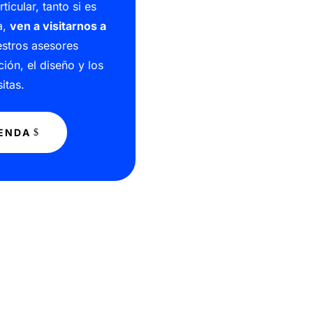
icular, tanto si es
a,
ven a visitarnos a
estros asesores
ión, el diseño y los
itas.
IENDA