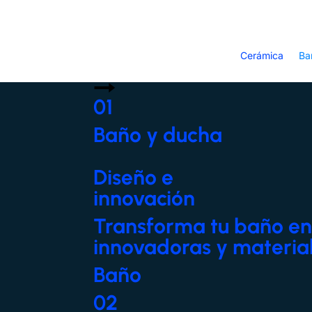
Cerámica
Ba
01
Baño y ducha
Diseño e
innovación
Transforma tu baño en 
innovadoras y material
Baño
02