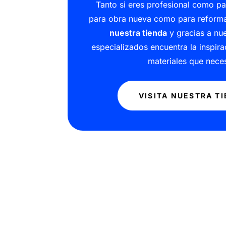
Tanto si eres profesional como part
para obra nueva como para reform
nuestra tienda
y gracias a nu
especializados encuentra la inspirac
materiales que neces
VISITA NUESTRA T