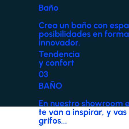
Baño
Crea un baño con espac
posibilidades en forma
innovador.
Tendencia
y confort
03
BAÑO
En nuestro showroom en
te van a inspirar, y va
grifos...