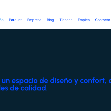
ño
Parquet
Empresa
Blog
Tiendas
Empleo
Contacto
un espacio de diseño y confort, 
es de calidad.