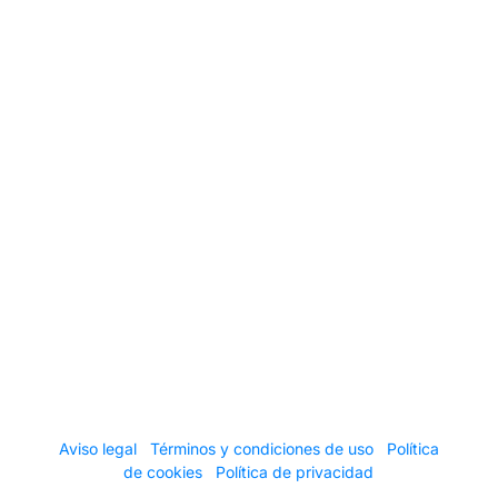
De lunes a viernes:
de 8 a 13 h y de 15 a 18 h.
Sábado
:
cerrado.
Copyright © 2026 Distribuciones Cerygres S.A.U. ·
Todos los derechos reservados
Aviso legal
·
Términos y condiciones de uso
·
Política
de cookies
·
Política de privacidad