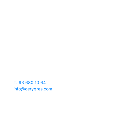
Visita la exposición más grande del Baix Llobregat,
donde compran los profesionales y ahora tú.
Molins de Rei
Polígono Industrial “El Pla”
Av. Barcelona, 238
08750 Molins de Rei, Barcelona
Parking gratuito
T. 93 680 10 64
info@cerygres.com
Horario tienda
De lunes a viernes:
de 9:30 a 13:30 y de 16:30 a 20
h.
Sábado:
de 9:30 a 13:30 h.
Horario almacén logístico